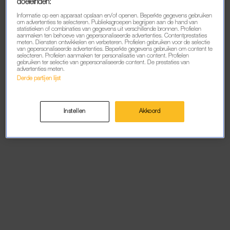
doeleinden:
Informatie op een apparaat opslaan en/of openen. Beperkte gegevens gebruiken
om advertenties te selecteren. Publieksgroepen begrijpen aan de hand van
Refresh
statistieken of combinaties van gegevens uit verschillende bronnen. Profielen
aanmaken ten behoeve van gepersonaliseerde advertenties. Contentprestaties
meten. Diensten ontwikkelen en verbeteren. Profielen gebruiken voor de selectie
van gepersonaliseerde advertenties. Beperkte gegevens gebruiken om content te
selecteren. Profielen aanmaken ter personalisatie van content. Profielen
gebruiken ter selectie van gepersonaliseerde content. De prestaties van
advertenties meten.
Derde partijen lijst
Instellen
Akkoord